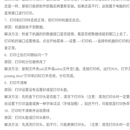
还是一样，那就只能把软件卸载后再重新安装。如果还是不行，这就属于电脑的打
是用窜口进行打印。
7．打印机打印时走纸正常，但打印时机器无反应。
原因：机器接收不到数据。
解决方法：检查下机器的的数据接口是否接错，看是否把数据线接到窜口上去了，
打印机的端口设置错误。点击开始菜单—>设置—>打印机—>选择你机器的打印机驱
复正常。
8．打印之后打印图标闪一下
原因：打印机分位被修改了
解决方法：复制文件夹usb文件或usbzx文件至C盘。连接打印机，运行DOS，打开文件夹C：\usb
printing diver”打印机闪红灯并走纸，分位完成。
9．打印不清晰
原因：打印设置没有设置好或是打印头脏。
解决方法：先检查下打印头是否脏了，清洗下打印头（注意：清洗打印头时一定要
后设置下打印温度或换一种字体试试（字体加粗）。如还不行，可能就是打印色带
10．打印时不清晰并出现黑线
原因：打印头脏或打印头断针。
解决方法：先清洗打印头，如不行，只能更换打印头。（注意：清洗打印头时一定