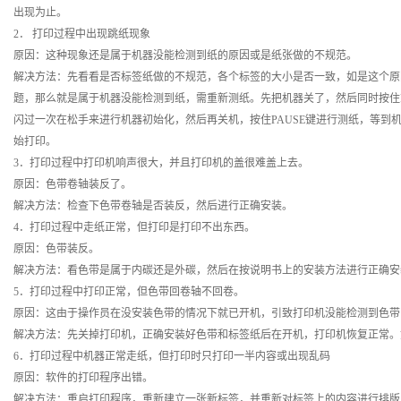
出现为止。
2． 打印过程中出现跳纸现象
原因：这种现象还是属于机器没能检测到纸的原因或是纸张做的不规范。
解决方法：先看看是否标签纸做的不规范，各个标签的大小是否一致，如是这个原
题，那么就是属于机器没能检测到纸，需重新测纸。先把机器关了，然后同时按住PA
闪过一次在松手来进行机器初始化，然后再关机，按住PAUSE键进行测纸，等到
始打印。
3．打印过程中打印机响声很大，并且打印机的盖很难盖上去。
原因：色带卷轴装反了。
解决方法：检查下色带卷轴是否装反，然后进行正确安装。
4．打印过程中走纸正常，但打印是打印不出东西。
原因：色带装反。
解决方法：看色带是属于内碳还是外碳，然后在按说明书上的安装方法进行正确
5．打印过程中打印正常，但色带回卷轴不回卷。
原因：这由于操作员在没安装色带的情况下就已开机，引致打印机没能检测到色
解决方法：先关掉打印机，正确安装好色带和标签纸后在开机，打印机恢复正常
6．打印过程中机器正常走纸，但打印时只打印一半内容或出现乱码
原因：软件的打印程序出错。
解决方法：重启打印程序，重新建立一张新标签，并重新对标签上的内容进行排版