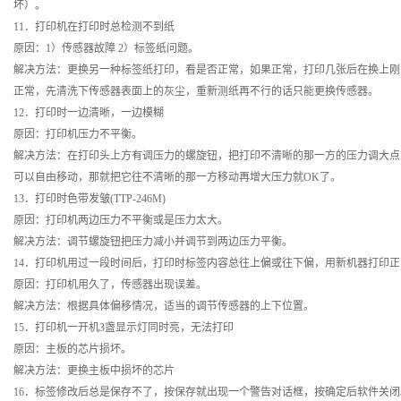
坏）。
11．打印机在打印时总检测不到纸
原因：1）传感器故障 2）标签纸问题。
解决方法：更换另一种标签纸打印，看是否正常，如果正常，打印几张后在换上刚
正常，先清洗下传感器表面上的灰尘，重新测纸再不行的话只能更换传感器。
12．打印时一边清晰，一边模糊
原因：打印机压力不平衡。
解决方法：在打印头上方有调压力的螺旋钮，把打印不清晰的那一方的压力调大点
可以自由移动，那就把它往不清晰的那一方移动再增大压力就OK了。
13．打印时色带发皱(TTP-246M)
原因：打印机两边压力不平衡或是压力太大。
解决方法：调节螺旋钮把压力减小并调节到两边压力平衡。
14．打印机用过一段时间后，打印时标签内容总往上偏或往下偏，用新机器打印
原因：打印机用久了，传感器出现误差。
解决方法：根据具体偏移情况，适当的调节传感器的上下位置。
15．打印机一开机3盏显示灯同时亮，无法打印
原因：主板的芯片损坏。
解决方法：更换主板中损坏的芯片
16．标签修改后总是保存不了，按保存就出现一个警告对话框，按确定后软件关