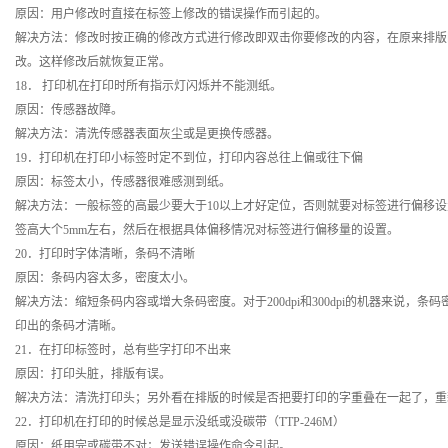
原因：用户修改时直接在标签上修改的错误操作而引起的。
解决方法：修改时按正确的修改方式进行修改即双击你要修改的内容，在原来排版
改。这样修改后就恢复正常。
18． 打印机在打印时所有指示灯闪烁并不能测纸。
原因：传感器故障。
解决方法：清洗传感器表面灰尘或是更换传感器。
19．打印机在打印小标签时定不到位，打印内容总往上偏或往下偏
原因：标签太小，传感器很难感测到纸。
解决方法：一般标签的高最少要大于10以上才好定位，否则就要对标签进行偏移
签高大个5mm左右，然后在根据具体偏移情况对标签进行偏移量的设置。
20．打印时字体清晰，条码不清晰
原因：条码内容太多，密度太小。
解决方法：缩短条码内容或增大条码密度。对于200dpi和300dpi的机器来说，条码
印出的条码才清晰。
21．在打印标签时，总有些字打印不出来
原因：打印头脏，排版有误。
解决方法：清洗打印头；另外看在排版的时候是否把要打印的字重叠在一起了，
22．打印机在打印的时候总是显示没纸或没碳带（TTP-246M）
原因：纸用完或碳带不对；发送错误操作命令引起。