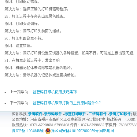
原因：打印驱动错误。
解决方法：选择正确的打印机驱动程序。
29．打印过程中在旁边出现黑色线条。
原因：打印头没调好。
解决方法：调节打印头前面的螺丝。
30．打印机回饶器不转。
原因：设置错误。
解决方法：调好打印机设置回饶器的各种设置，如果不行，可能是主板出现问题
31．在机器走纸过程中，发出异响
原因：机器记忆体未清除或是机器齿轮坏。
解决方法：清除机器的记忆体或是更换齿轮。
上一篇帮助：
监管码打印机使用技巧集锦
下一篇帮助：
监管码打印机碳带打折的主要原因是什么？
恒佑科技(
条码软件
-
条形码软件
-
标签打印软件
-
二维码软件
-
条码打印软件
) 
公司地址：河南省郑州市高新区正弘高新数码港17楼947室 邮政编码：450001
服务热线：0371-67998681 67998108 传真：0371-67998682 节假日:1760387753
豫ICP备11004848号
|
豫公网安备41019702002059号
|
网站地图