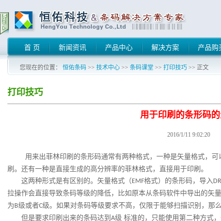
首 页
新闻资讯
产品中心
解决方案
产品购
您现在的位置：
恒佑条码
>>
技术中心
>>
条码课堂
>>
打印技巧
>> 正文
打印技巧
用于印刷的条形码的
2016/1/11 9:02:20
用来出菲林印刷的条形码通常有两种格式，一种是矢量格式，可
刷。还有一种是直接生成的高分辨率的菲林格式，直接用于印刷。
这两种形式是有区别的。矢量格式（
格式）的条形码，导入
EMF
D
拉操作会直接导致条码等级的降低，比如原本从条码软件中导出的矢
为
级或者
级。如果对条码等级要求不高，仅限于能够扫描识别，那
B
C
但是要求印刷出来的条码达到
级 标准的，只能使用第二种方式
A