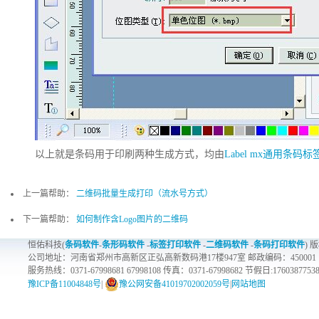
以上就是条码用于印刷两种生成方式，均由
Label mx通用条码
上一篇帮助：
二维码批量生成打印（流水号方式）
下一篇帮助：
如何制作含Logo图片的二维码
恒佑科技(
条码软件
-
条形码软件
-
标签打印软件
-
二维码软件
-
条码打印软件
) 
公司地址：河南省郑州市高新区正弘高新数码港17楼947室 邮政编码：450001
服务热线：0371-67998681 67998108 传真：0371-67998682 节假日:1760387753
豫ICP备11004848号
|
豫公网安备41019702002059号
|
网站地图