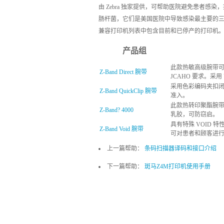
由 Zebra 独家提供，可帮助医院避免患者
肠杆菌，它们是美国医院中导致感染最主要的
兼容打印机列表中包含目前和已停产的打印机
产品组
此款热敏高级腕带可为
Z-Band Direct 腕带
JCAHO 要求。采用
采用色彩编码夹扣
Z-Band QuickClip 腕带
准入。
此款热转印聚酯腕
Z-Band? 4000
乳胶，可防窃启。
具有特殊 VOID
Z-Band Void 腕带
可对患者和顾客进
上一篇帮助：
条码扫描器译码和接口介绍
下一篇帮助：
斑马Z4M打印机使用手册