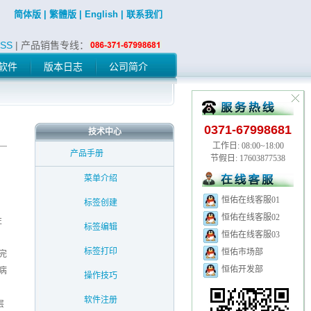
简体版
|
繁體版
|
English
|
联系我们
SS
| 产品销售专线：
软件
版本日志
公司简介
0371-67998681
技术中心
工作日: 08:00~18:00
产品手册
节假日: 17603877538
菜单介绍
恒佑在线客服01
标签创建
恒佑在线客服02
性
标签编辑
恒佑在线客服03
标签打印
恒佑市场部
完
恒佑开发部
和病
操作技巧
软件注册
层