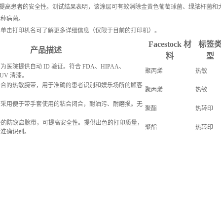
感染，提高患者的安全性。测试结果表明，该涂层可有效消除金黄色葡萄球菌、绿脓杆菌和
三种病菌。
。单击打印机名可了解更多详细信息（仅限于目前的打印机）。
Facestock 材
标签
产品描述
料
型
医院提供自动 ID 验证。符合 FDA、HIPAA、
聚丙烯
热敏
 UV 清漆。
闭合的热敏腕带，用于准确的患者识别和娱乐场所的顾客
聚丙烯
热敏
带采用便于带手套使用的粘合闭合，耐油污、耐磨损。无
聚酯
热转印
 特性的防窃启腕带，可提高安全性。提供出色的打印质量，
聚酯
热转印
行准确识别。