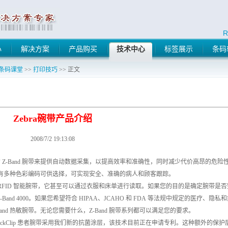
R
心
解决方案
产品购买
技术中心
标签展示
条码
条码课堂
>>
打印技巧
>> 正文
Zebra碗带产品介绍
2008/7/2 19:13:08
的 Z-Band 腕带来提供自动数据采集，以提高效率和准确性，同时减少代价高昂的危险
，并有多种色彩编码可供选择，可实现安全、准确的病人和顾客跟踪。
FID 智能腕带，它甚至可以通过衣服和床单进行读取。如果您的目的是确定腕带是否
Band 4000。如果您希望符合 HIPAA、JCAHO 和 FDA 等法规中规定的医疗、隐私
nd 热敏腕带。无论您需要什么，Z-Band 腕带系列都可以满足您的要求。
Z-Band QuickClip 患者腕带采用我们新的抗菌涂层，该技术目前正在申请专利。这种额外的保护