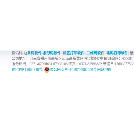
恒佑科技(
条码软件
-
条形码软件
-
标签打印软件
-
二维码软件
-
条码打印软件
) 
公司地址：河南省郑州市高新区正弘高新数码港17楼947室 邮政编码：450001
服务热线：0371-67998681 67998108 传真：0371-67998682 节假日:1760387753
豫ICP备11004848号
|
豫公网安备41019702002059号
|
网站地图