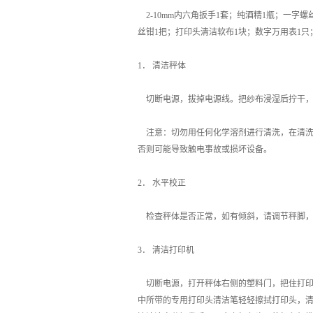
2-10mm内六角扳手1套；纯酒精1瓶；一字
丝钳1把；打印头清洁软布1块；数字万用表1只
1． 清洁秤体
切断电源，拔掉电源线。把纱布浸湿后拧干，
注意：切勿用任何化学溶剂进行清洗，在清洗
否则可能导致触电事故或损坏设备。
2． 水平校正
检查秤体是否正常，如有倾斜，请调节秤脚，
3． 清洁打印机
切断电源，打开秤体右侧的塑料门，把住打印
中所带的专用打印头清洁笔轻轻擦拭打印头，