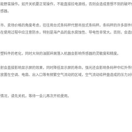
能野蛮操作。如开关机要正常操作，不能直接拉电源线，否则会造成意想不到的破坏
传感器。
市、卖场价格的角度考虑，往往用台式条码秤代替吊挂式条码秤。条码秤的许多部件
此在使用过程中应注意防水，特别是海产品的盐水腐蚀性、导电性非常大。否则，会造
塑料件的老化，同时大块的油腻碎屑落入机器会影响传感器的灵敏度和精度。
射会直接影响显示屏的效果，同时降低显示屏的寿命。强光还会影响条码秤中红外传
秤放置在空调、电扇、出入口等有频繁空气流动的区域，空气流动给秤盘造成的压力对
情况，请先关机，等待一会儿再次开机使用。
：