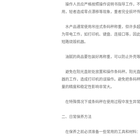
操作人员应严格按照操作说明书指导工作，不
用，轻者造成零点漂移等现象，重者完全损坏
水产品通常使用吊挂式条码秤称重，但许多超
为带电工作，如打印机、键盘、连接口等，因
短路烧毁机器。
油腻的商品要包装好再称重，可以防止外壳等
避免在阳光直射处放置和操作条码秤。阳光直
器的工作，造成打印机的误操作。避免把条码
量的精度和稳定性影响非常大。
在特殊情况下或条码秤在使用过程中发生异常
二、日常保养方法
在保养之前必须准备一些常用的工具和材料