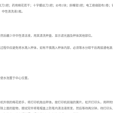
螺丝刀1把；药用棉花若干；十字螺丝刀1把；纱布1块；斜嘴钳1把；电工绝缘胶布1卷；
；中性清洗液1瓶。
然后蘸少许中性清洁液，用其清洗秤盘、显示滤光器及秤体其他部位。
过程中应避免将水溅入秤体，如有不慎溅入秤体内部，必须等水分晾干后再接通电源
使水泡置于中心位置。
机外侧的梅花把手，将打印机拖出秤体。按打印机前端的簧片，松开打印头，用秤附
清除上面的脏物，擦拭完毕将笔帽盖上防笔内清洁液挥发，然后等待两分钟，待打印头