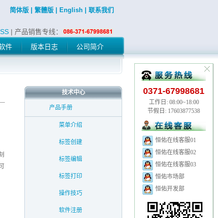
简体版
|
繁體版
|
English
|
联系我们
SS
| 产品销售专线：
软件
版本日志
公司简介
0371-67998681
技术中心
工作日: 08:00~18:00
产品手册
节假日: 17603877538
菜单介绍
恒佑在线客服01
标签创建
恒佑在线客服02
刻
标签编辑
恒佑在线客服03
可
标签打印
恒佑市场部
恒佑开发部
操作技巧
软件注册