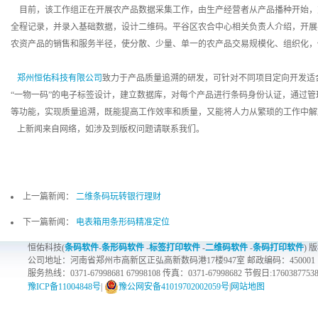
目前，该工作组正在开展农产品数据采集工作，由生产经营者从产品播种开始，
全程记录，并录入基础数据，设计二维码。平谷区农合中心相关负责人介绍，开展
农资产品的销售和服务半径，使分散、少量、单一的农产品交易规模化、组织化，
郑州恒佑科技有限公司
致力于产品质量追溯的研发，可针对不同项目定向开发适
“一物一码”的电子标签设计，建立数据库，对每个产品进行条码身份认证，通过
等功能，实现质量追溯，既能提高工作效率和质量，又能将人力从繁琐的工作中解
上新闻来自网络，如涉及到版权问题请联系我们。
上一篇新闻：
二维条码玩转银行理财
下一篇新闻：
电表箱用条形码精准定位
恒佑科技(
条码软件
-
条形码软件
-
标签打印软件
-
二维码软件
-
条码打印软件
) 
公司地址：河南省郑州市高新区正弘高新数码港17楼947室 邮政编码：450001
服务热线：0371-67998681 67998108 传真：0371-67998682 节假日:1760387753
豫ICP备11004848号
|
豫公网安备41019702002059号
|
网站地图