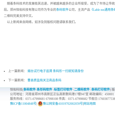
随着条码技术的发展极其迅速，并被越来越多的企业所接受，成为了市场让传统
段。郑州恒佑科技有限公司作为专业的
条码软件
公司，主流产品
《Lable mx通
二维码完美支持中文。
以上新闻来自网络，如涉及到版权问题请联系我们。
上一篇新闻：
烟台试行电子追溯 条码形一扫就知酒身份
下一篇新闻：
曹县质监局关注商品条码
恒佑科技(
条码软件
-
条形码软件
-
标签打印软件
-
二维码软件
-
条码打印软件
) 
公司地址：河南省郑州市高新区正弘高新数码港17楼947室 邮政编码：450001
服务热线：0371-67998681 67998108 传真：0371-67998682 节假日:1760387753
豫ICP备11004848号
|
豫公网安备41019702002059号
|
网站地图