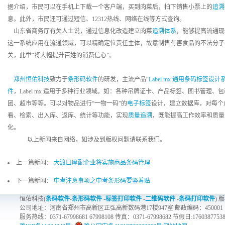
据介绍，市民可以在手机上下载一个客户端，买到肉菜后，拍下销售小票上的
追溯
息。此外，市民还可通过短信、12312热线、网络在线等方式查询。
山东省商务厅有关人士说，通过信息化改造建立肉菜
追溯体系
，能够提高流通现
这一系统应用在流通领域，可以精确定位责任主体，故意制售有害食品的不法分子
关，此举“将大幅提升百姓的消费信心”。
郑州恒佑科技
致力于
条形码软件
的研发，主流产品“
Label mx 通用条码标签设计
件
，Label mx 适用于多种行业领域。如：各种吊牌证卡、产品标签、图书管理
团、超市等等。可以对物品进行“一物一码”的
电子标签
设计，建立数据库，对每个
看、检索、出入库、返库、统计等功能，实现
质量追溯
，既能提高工作效率和质量
化。
以上新闻来自网络，如涉及到版权问题请联系我们。
上一篇新闻：
大渡口摩配企业将实施商品条码管理
下一篇新闻：
中考注意事项之中考条形码要竖着贴
恒佑科技(
条码软件
-
条形码软件
-
标签打印软件
-
二维码软件
-
条码打印软件
) 
公司地址：河南省郑州市高新区正弘高新数码港17楼947室 邮政编码：450001
服务热线：0371-67998681 67998108 传真：0371-67998682 节假日:1760387753