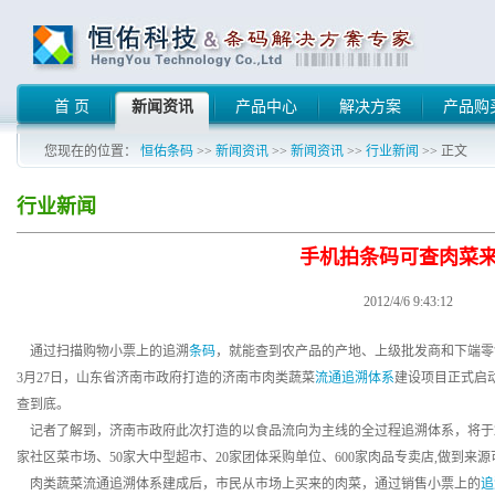
首 页
新闻资讯
产品中心
解决方案
产品购
您现在的位置：
恒佑条码
>>
新闻资讯
>>
新闻资讯
>>
行业新闻
>> 正文
行业新闻
手机拍条码可查肉菜
2012/4/6 9:43:12
通过扫描购物小票上的追溯
条码
，就能查到农产品的产地、上级批发商和下端零
3月27日，山东省济南市政府打造的济南市肉类蔬菜
流通追溯体系
建设项目正式启
查到底。
记者了解到，济南市政府此次打造的以食品流向为主线的全过程追溯体系，将于20
家社区菜市场、50家大中型超市、20家团体采购单位、600家肉品专卖店,做到来
肉类蔬菜流通追溯体系建成后，市民从市场上买来的肉菜，通过销售小票上的
追