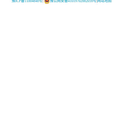
豫ICP备11004848号
|
豫公网安备41019702002059号
|
网站地图