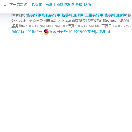
下一篇新闻：
临淄国土分局土地签证发证“条码”防伪
恒佑科技(
条码软件
-
条形码软件
-
标签打印软件
-
二维码软件
-
条码打印软件
) 
公司地址：河南省郑州市高新区正弘高新数码港17楼947室 邮政编码：450001
服务热线：0371-67998681 67998108 传真：0371-67998682 节假日:1760387753
豫ICP备11004848号
|
豫公网安备41019702002059号
|
网站地图