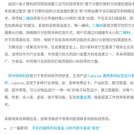
由四川省计算机研究院和成都三足鸟科技研发的“基于分数阶微积分纹理处理技术
系统通过整合“基于分数阶段积分滤波器的算法”和“印刷品数字水印磁读写和网络反
术，将传统
二维码
转变为光学器材难以分辨的“高清”纹理，不仅无法扫描复制，而
签贴假商品”的做法，系统则采取商品独立、唯一编码；
二维码
使用次数可控的方
摄像头扫描、网络图片识别等多种应用方式，用户仅通过扫描硬币大小的
二维码
，
环节的溯源信息。同时，相较于目前具有同样功能的先进RFID射频识别溯源技术，该系
为推动这一成果走向市场，在成果鉴定会上，四川省科技厅还邀请了相关企业及
说，该项目作为行业急需、市场潜力较大的四川省重大科技成果之一，未来将围绕
广，为食品、中药等行业的防伪打假贡献四川科技界的力量。
郑州恒佑科技
致力于条形码软件的研发，主流产品“
Label mx 通用条码标签设计
件
，Label mx 适用于多种行业领域。如：各种吊牌证卡、产品标签、图书管理
团、超市等等。可以对物品进行“一物一码”的电子标签设计，建立数据库，对每个
看、检索、出入库、返库、统计等功能，实现
质量追溯
，既能提高工作效率和质量
化。
本新闻来自网络信息，如牵涉描述不准等问题请联系恒佑科技修改。
上一篇新闻：
手机扫描条形码食品 10秒内就可查其“身份”