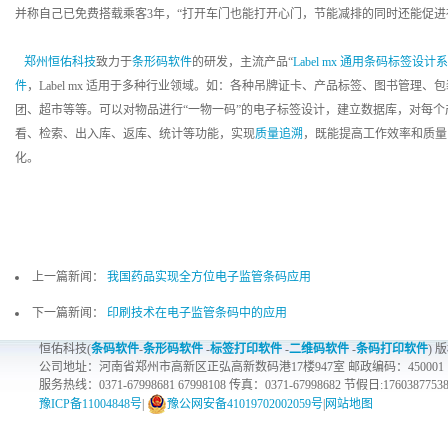
并称自己已免费搭载乘客3年，“打开车门也能打开心门，节能减排的同时还能促进
郑州恒佑科技
致力于
条形码软件
的研发，主流产品“
Label mx 通用条码标签设计
件
，Label mx 适用于多种行业领域。如：各种吊牌证卡、产品标签、图书管理
团、超市等等。可以对物品进行“一物一码”的电子标签设计，建立数据库，对每个
看、检索、出入库、返库、统计等功能，实现
质量追溯
，既能提高工作效率和质量
化。
上一篇新闻：
我国药品实现全方位电子监管条码应用
下一篇新闻：
印刷技术在电子监管条码中的应用
恒佑科技(
条码软件
-
条形码软件
-
标签打印软件
-
二维码软件
-
条码打印软件
) 
公司地址：河南省郑州市高新区正弘高新数码港17楼947室 邮政编码：450001
服务热线：0371-67998681 67998108 传真：0371-67998682 节假日:1760387753
豫ICP备11004848号
|
豫公网安备41019702002059号
|
网站地图