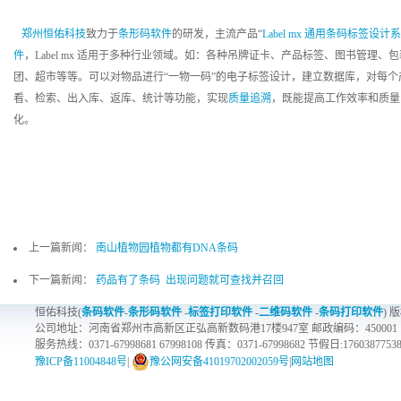
郑州恒佑科技
致力于
条形码软件
的研发，主流产品“
Label mx 通用条码标签设计
件
，Label mx 适用于多种行业领域。如：各种吊牌证卡、产品标签、图书管理
团、超市等等。可以对物品进行“一物一码”的电子标签设计，建立数据库，对每个
看、检索、出入库、返库、统计等功能，实现
质量追溯
，既能提高工作效率和质量
化。
上一篇新闻：
南山植物园植物都有DNA条码
下一篇新闻：
药品有了条码 出现问题就可查找并召回
恒佑科技(
条码软件
-
条形码软件
-
标签打印软件
-
二维码软件
-
条码打印软件
) 
公司地址：河南省郑州市高新区正弘高新数码港17楼947室 邮政编码：450001
服务热线：0371-67998681 67998108 传真：0371-67998682 节假日:1760387753
豫ICP备11004848号
|
豫公网安备41019702002059号
|
网站地图