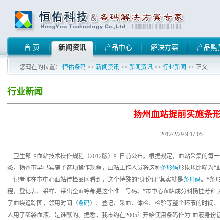
首 页
新闻资讯
产品中心
解决方案
产品购
您现在的位置：
恒佑条码
>>
新闻资讯
>>
新闻资讯
>>
行业新闻
>> 正文
行业新闻
扬州血站提前实施条
2012/2/29 9:17:05
卫生部《血站技术操作规程（2012版）》日前公布。根据规定，血站采集的每
悉，扬州市早已实施了这项操作规程，血站工作人员将这种
条形码
形象地比喻为“
记者昨在市中心血站待检品区看到，这个特殊的“身份证”其实就是
条形码
。“条
程，登记表、采样、采出全血等都是这个唯一号码。”市中心血站成分科杨桂芳科
了血袋追踪图，领用时间（
条码
）、登记、采血、体检、检验等整个环节的时间、
人用了哪袋血液、是谁献的。据悉，我市约在2005年开始使用条码作为“血液身份