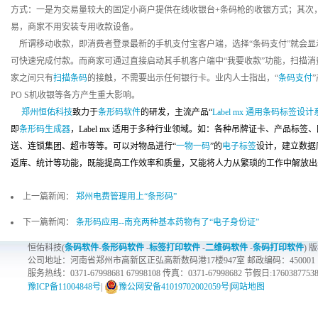
方式：一是为交易量较大的固定小商户提供在线收银台+条码枪的收银方式；其次
易，商家不用安装专用收款设备。
所谓移动收款，即消费者登录最新的手机支付宝客户端，选择“条码支付”就会显
可快速完成付款。而商家可通过直接启动其手机客户端中“我要收款”功能，扫描消
家之间只有
扫描条码
的接触，不需要出示任何银行卡。业内人士指出，“
条码支付
PO S机收银等各方产生重大影响。
郑州恒佑科技
致力于
条形码软件
的研发，主流产品“
Label mx 通用条码标签设
即
条形码生成器
，Label mx 适用于多种行业领域。如：各种吊牌证卡、产品
送、连锁集团、超市等等。可以对物品进行“
一物一码
”的
电子标签
设计，建立数据
返库、统计等功能，既能提高工作效率和质量，又能将人力从繁琐的工作中解放出
上一篇新闻：
郑州电费管理用上“条形码”
下一篇新闻：
条形码应用--南充两种基本药物有了“电子身份证”
恒佑科技(
条码软件
-
条形码软件
-
标签打印软件
-
二维码软件
-
条码打印软件
) 
公司地址：河南省郑州市高新区正弘高新数码港17楼947室 邮政编码：450001
服务热线：0371-67998681 67998108 传真：0371-67998682 节假日:1760387753
豫ICP备11004848号
|
豫公网安备41019702002059号
|
网站地图