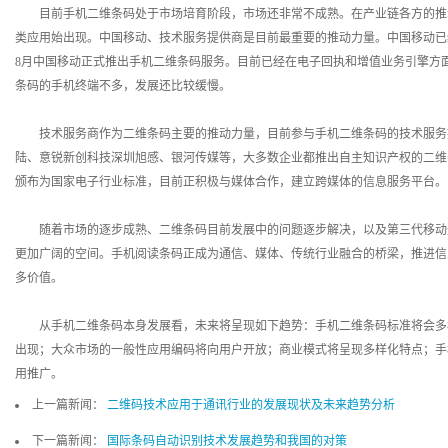
目前手机二维条码处于市场培育阶段，市场还非常不成熟。在产业链各方的推动下
类应用始出现。中国移动、技术服务提供商是目前最重要的推动力量。中国移动已经从2
8月中国移动正式推出手机二维条码服务。目前已经在电子回执和增值业务引擎方
条码的手机终端不多，发展还比较缓慢。
技术服务商作为二维条码主要的推动力量，目前参与手机二维条码的技术服务
陆、意锐新创科技深圳旭感、银河传媒等，大多数企业都推出自主知识产权的二维
颁布为国家电子行业标准，目前正积极与媒体合作，建立跨媒体的信息服务平台。
随着市场的逐步成熟、二维条码目前发展中的问题逐步解决，以及第三代移动通信
更加广阔的空间。手机阅读条码正成为通信、媒体、传统行业融合的桥梁，推进信
多价值。
从手机二维条码本身发展看，未来将呈现如下趋势：手机二维条码标准将会多
出现；大众市场的一般性应用编码将向用户开放；商业模式将呈现多样化特点；手
用推广。
上一篇新闻：
二维码技术应用于通讯行业的发展现状及未来趋势分析
下一篇新闻：
国际条码自动识别技术发展趋势和我国的对策