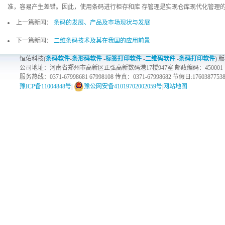
准，容易产生差错。因此，使用条码进行柜存和库 存管理是实现仓库现代化管理
上一篇新闻：
条码的发展、产品及市场现状与发展
下一篇新闻：
二维条码技术及其在我国的应用前景
恒佑科技(
条码软件
-
条形码软件
-
标签打印软件
-
二维码软件
-
条码打印软件
) 
公司地址：河南省郑州市高新区正弘高新数码港17楼947室 邮政编码：450001
服务热线：0371-67998681 67998108 传真：0371-67998682 节假日:1760387753
豫ICP备11004848号
|
豫公网安备41019702002059号
|
网站地图