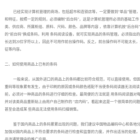
已经实现计算机管理的商场，包括超市和连锁店等，一定要做到“单品”管理，
和特征，按照一定的规则，必须编制“后台码”，这是计算机管理所必须的基础工作 
类、供应商、所属柜组、质料、尺码、颜色、品牌等内容 ，依靠计算机按“后台码
的“前台码”换成条码，利用 条码阅读设备，就可实现商品的条码管理。必须指出的是“
长达到20位字符以上，因此不可用作前台操作码。反之，前台操作码不可能太长，
征等内容。
二、如何使用商品上已有的条码
一般来说，从国外进口的商品上的条码都比较符合规范，可以直接使用。但国内
重码等现象累有发生，由于印刷的原因或条码颜色褡配不当使条码阅读器无法阅读
前，必须对一种商品的条码进行仔细的检查。最简便的方法就是 用条码阅读器对
并对该类商品重新贴上由用户自己制作的 “店内码”。看起来这是一个很简单的问
甚至会造成某 些商品无法使用条码扫描销售。
鉴于国内商品上的条码累累出现的问题，我们建议中国物品编码中心和各地分中
加强对国内商品上不符合要求的条码进行检查和监督的力度，并作出适当的处理，
品流通管理中的推广应用。