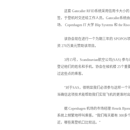
这套 Gatecaller RFID系统采用信用卡大
签，于登机时交还给工作人员。Gatecaller系统由丹麦
场、 Copenhagen IT 大学 Blip Systems 和 th
该协会现在进行一个为期三年的 SPOPOS
资 270万美元赞助该项目。
3月15号，Scandinavian航空公司(SAS)
登记他们的姓名和手机。协会在候机楼 25个重要出入通
过这些点的乘客。
“对于SAS，很明显我们必须参与这样一个可以让航
当确信这项技术能帮助我们实现飞机的更准时
据 Copenhagen 机场的市场经理 Henrik 
系统上频繁地呼叫乘客。“我们每天都有 300多
近，哪些离登机口比较远。”