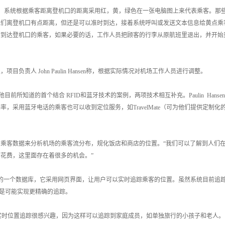
，系统根据乘客距离登机口的距离采用红，黄，绿色在一张电脑图上来代表乘客。那
他们离登机口有点距离，但还是可以准时到达，接着系统呼叫或发送文本信息给黄点乘
时到达登机口的乘客，如果必要的话，工作人员把顾客的行李从原航班里退出，并开始
人 John Paulin Hansen称，根据实际情况对机场工作人员进行调整。
项目是他目前所知道的首个结合 RFID和蓝牙技术的案例，两项技术相互补充。Paulin Hansen
确率，采用蓝牙电话的乘客也可以收到定位服务，如TravelMate（可为他们提供定制化
客数据来分析机场的乘客流分布，规化饭店和商店的位置。“我们可以了解到人们
们花费，这里面存在着很多的机会。”
gsoe开发的一个数据库，它采用网页界面，让用户可以实时追踪乘客的位置。虽然系统目前追
统还是可能实现更精确的追踪。
网络实时位置追踪很感兴趣，因为这样可以追踪到家庭成员，如单独旅行的小孩子和老人