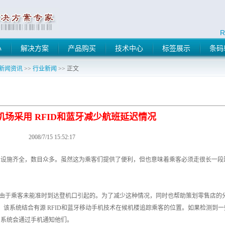
R
心
解决方案
产品购买
技术中心
标签展示
条码
新闻资讯
>>
行业新闻
>> 正文
gen机场采用 RFID和蓝牙减少航班延迟情况
2008/7/15 15:52:17
设施齐全，数目众多。虽然这为乘客们提供了便利，但也意味着乘客必须走很长一段
机拖延是由于乘客未能准时到达登机口引起的。为了减少这种情况，同时也帮助策划零售店的
ID系统，该系统结合有源 RFID和蓝牙移动手机技术在候机楼追踪乘客的位置。如果检测到一
，系统会通过手机通知他们。