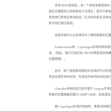
采用 RFID系统后，当一个航班准备登机时
靠近正确登机口的乘客显示为绿点；黄点代表
告知他们即将出发的航班；红点则代表无法准
新为他们预订航班。
这套系统可以让机场实时了解到乘客的位置，项目负责
Paulin Hansen称，Copenhagen机场的
说，“因此，我们已经实现 100%的乘客追踪准
位置数据）。
此外，除了避免航班拖延外机场还可以利用乘
特定区域所呆的时间、在商店所呆的时间及他
Gatecaller系统的运行软件基于 Lyn
乘客的位置精确范围为 100米*100米，但系
据 Copenhagen机场的调查称，乘客对