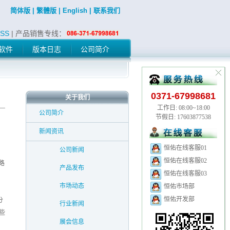
简体版
|
繁體版
|
English
|
联系我们
SS
| 产品销售专线：
软件
版本日志
公司简介
0371-67998681
关于我们
工作日: 08:00~18:00
公司简介
节假日: 17603877538
新闻资讯
恒佑在线客服01
公司新闻
恒佑在线客服02
路
产品发布
恒佑在线客服03
市场动态
恒佑市场部
恒佑开发部
分
行业新闻
些
展会信息