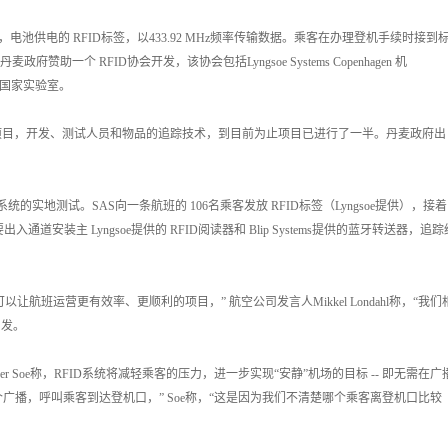
小的，电池供电的 RFID标签，以433.92 MHz频率传输数据。乘客在办理登机手续时接到
政府赞助一个 RFID协会开发，该协会包括Lyngsoe Systems Copenhagen 机
e Riso国家实验室。
项目，开发、测试人员和物品的追踪技术，到目前为止项目已进行了一半。丹麦政府出
 参与系统的实地测试。SAS向一条航班的 106名乘客发放 RFID标签（Lyngsoe提供），接着
道安装主 Lyngsoe提供的 RFID阅读器和 Blip Systems提供的蓝牙转送器，追踪
班运营更有效率、更顺利的项目，” 航空公司发言人Mikkel Londahl称，“我们
出发。
Bjorner Soe称，RFID系统将减轻乘客的压力，进一步实现“安静”机场的目标 -- 即无需在广
个广播，呼叫乘客到达登机口，” Soe称，“这是因为我们不清楚哪个乘客离登机口比较