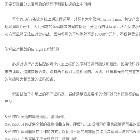
需要实现百分之百可靠的读码率和更快速的上市时间
每个PCB在9条流水线上通过传送带，并标有大小仅为1 mm x 1 mm、包含产品信息
达40,000个元件，因此部署的读码解决方案应保证百分之百的读取率，从而使流
决方案显然无法应对此挑战，因为每周的平均剔除率是10,000个元件，不仅耗费
能够应对挑战的In-Sight ID读码器
必须对进行产品装配的每个PCB上标识的序列号进行确认和跟踪。如果读码器
未被读取，造成数据丢失。没有两个读取点是相同的。照明、环境和元件的放置方
的功能强大和灵活的读码设备。
索尼试验了市场上的不同读码器。最终满足索尼要求的读码器只有康耐视的In-Sight
产品：
&#61553; 高速的解码速度，坚固耐用
&#61553; 5110提供全新的视角扭曲支持，即使与PCB成倾斜角度也能确保可靠的
&#61553; 读码器储存工作的方式可以使用不同的暴露值尝试几次读码—与PC
&#61553; 产品更换无需对读码器进行再训练