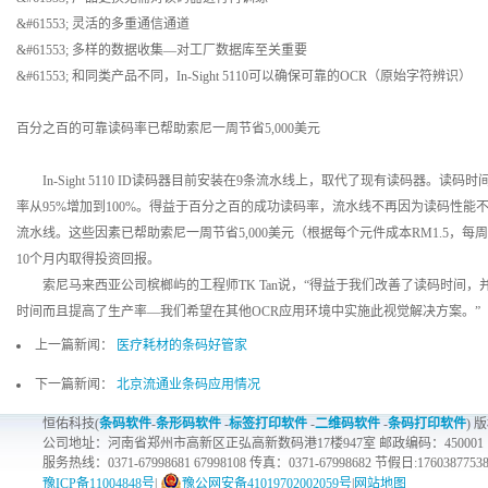
&#61553; 灵活的多重通信通道
&#61553; 多样的数据收集—对工厂数据库至关重要
&#61553; 和同类产品不同，In-Sight 5110可以确保可靠的OCR（原始字符辨识）
百分之百的可靠读码率已帮助索尼一周节省5,000美元
In-Sight 5110 ID读码器目前安装在9条流水线上，取代了现有读码器。读
率从95%增加到100%。得益于百分之百的成功读码率，流水线不再因为读码性
流水线。这些因素已帮助索尼一周节省5,000美元（根据每个元件成本RM1.5，每周
10个月内取得投资回报。
索尼马来西亚公司槟榔屿的工程师TK Tan说，“得益于我们改善了读码时间，并
时间而且提高了生产率—我们希望在其他OCR应用环境中实施此视觉解决方案。”
上一篇新闻：
医疗耗材的条码好管家
下一篇新闻：
北京流通业条码应用情况
恒佑科技(
条码软件
-
条形码软件
-
标签打印软件
-
二维码软件
-
条码打印软件
) 
公司地址：河南省郑州市高新区正弘高新数码港17楼947室 邮政编码：450001
服务热线：0371-67998681 67998108 传真：0371-67998682 节假日:1760387753
豫ICP备11004848号
|
豫公网安备41019702002059号
|
网站地图