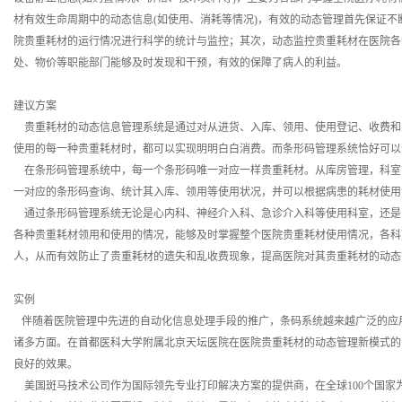
材有效生命周期中的动态信息(如使用、消耗等情况)，有效的动态管理首先保证
院贵重耗材的运行情况进行科学的统计与监控；其次，动态监控贵重耗材在医院各
处、物价等职能部门能够及时发现和干预，有效的保障了病人的利益。
建议方案
贵重耗材的动态信息管理系统是通过对从进货、入库、领用、使用登记、收费和
使用的每一种贵重耗材时，都可以实现明明白白消费。而条形码管理系统恰好可以
在条形码管理系统中，每一个条形码唯一对应一样贵重耗材。从库房管理，科室
一对应的条形码查询、统计其入库、领用等使用状况，并可以根据病患的耗材使用
通过条形码管理系统无论是心内科、神经介入科、急诊介入科等使用科室，还是
各种贵重耗材领用和使用的情况，能够及时掌握整个医院贵重耗材使用情况，各科
人，从而有效防止了贵重耗材的遗失和乱收费现象，提高医院对其贵重耗材的动态
实例
伴随着医院管理中先进的自动化信息处理手段的推广，条码系统越来越广泛的应
诸多方面。在首都医科大学附属北京天坛医院在医院贵重耗材的动态管理新模式的
良好的效果。
美国斑马技术公司作为国际领先专业打印解决方案的提供商，在全球100个国家