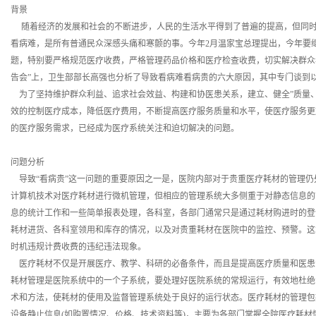
背景
随着经济的发展和社会的不断进步，人民的生活水平得到了普遍的提高，但同时
看病难，是所有普通民众深感头痛和寒颤的事。今年2月温家宝总理提出，今年要
题，特别要严格规范医疗收费，严格管理药品价格和医疗检查收费，切实解决群众
告会”上，卫生部部长高强也分析了导致看病难看病贵的六大原因，其中专门谈到以
为了坚持维护群众利益、追求社会效益、构建和协医患关系，建立、健全”质量、
效的控制医疗成本，降低医疗费用，不断提高医疗服务质量和水平，使医疗服务更
的医疗服务需求，已经成为医疗系统关注和迫切解决的问题。
问题分析
导致“看病贵”这一问题的重要原因之一是，医院内部对于贵重医疗耗材的管理仍
计算机技术对医疗耗材进行微机管理，但相应的管理系统大多侧重于对静态信息的
息的统计工作和一些简单报表处理，各科室，各部门通常只是通过耗材购进时的登
耗材进货、各科室领用和库存的情况，以及对贵重耗材在医院中的监控、预警。这
时机违规计费收费的违纪违法现象。
医疗耗材不仅是开展医疗、教学、科研的必备条件，而且是提高医疗质量和医患
耗材管理是医院系统中的一个子系统，要处理好医院系统的常规运行，有效地杜绝
术和方法，使耗材的使用及监督管理系统处于良好的运行状态。医疗耗材的管理包
设备静止信息(如购置情况、价格、技术资料等)，主要为各部门掌握全院医疗耗