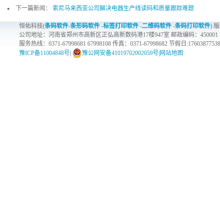
下一篇新闻：
索尼马来西亚公司解决电器生产线读码和质量跟踪难题
恒佑科技(
条码软件
-
条形码软件
-
标签打印软件
-
二维码软件
-
条码打印软件
) 
公司地址：河南省郑州市高新区正弘高新数码港17楼947室 邮政编码：450001
服务热线：0371-67998681 67998108 传真：0371-67998682 节假日:1760387753
豫ICP备11004848号
|
豫公网安备41019702002059号
|
网站地图