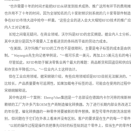
“也许需要十年的时间才能把RFID从研发到技术成熟、推广这所有环节的费用摊
也许用不了十年的时间，因为全球知名的几十家射频识别系统的几十家零部件制造
争在RFID市场大战中抢夺一杯羹。“这些企业的进入会大大缩短RFID技术的推广
内人士对记者说。
长短之间毫无疑问，在商业领域，沃尔玛是RFID的忠实拥趸。据业内人士分析，通
其中大部分是因为不需要人工查看进货的条码而节省的劳动力成本。
“在美国，沃尔玛推广RFID的工作也不是很顺利，主要是电子标签的成本是由
制。” Waynegoh先生向记者举例说，“一瓶可乐卖一美元，再加上0.5美元左右
尽管如此，RFID有助于解决零售业两个最大的难题：商品断货和因盗窃和供应链
和存货水平降低25%。”一位业内人士这样估计。
但在工业应用领域，据宋纲钢介绍，有些应用领域却是RFID目前无法解决的。
比较长，产品质量要有可追溯性。如果加载电子标签的话，可能会在使用的过程中
宋纲纲解释说。
其中有这样一个案例：Ebersp?cher集团是一个总部设在德国内卡尔河旁的埃
赖顿的工厂为许多汽车OEM生产商制造催化转换器。为了进行长期内部业务改进工作，E
的年份里，催化转换器的一种零件将要被新的零件替换。新型号零件的耐洗涂层将
别，但问题在于它们在外表上看来并没有区别。客户的要求是在生产的每一个零
“以前的操作过程是操作员把事先印好的标签贴到这个零件上，但当生产的零件数