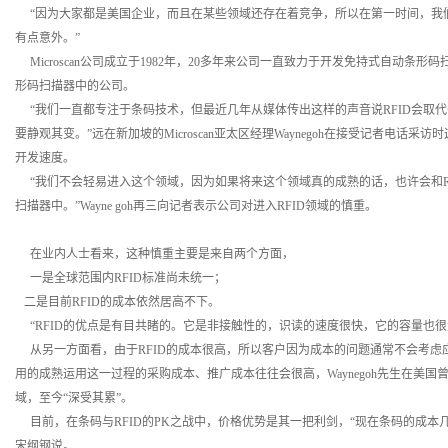
“因为大家都是美国企业，而且在某些领域还存在着竞争，所以在第一时间，我
有点意外。”
Microscan公司成立于1982年，20多年来公司一直致力于开发免持式自动条
形码扫描器中的公司。
“我们一直都专注于条码技术，但最近几年从媒体传出这样的声音说RFID会取
要静观其变。”远在新加坡的Microscan亚太区经理Waynegoh在接受记者电话采访
开发速度。
“我们不会轻易进入这个领域，因为如果将来这个领域真的成熟的话，也许会和RF
扫描器中。”Wayne goh再三向记者表示公司对进入RFID领域的慎重。
在业内人士看来，这种慎重主要是来自两个方面，
一是全球范围内RFID标准尚未统一；
二是目前RFID的成本依然居高不下。
“RFID的优点是有目共睹的。它是非接触性的，识读的速度很快，它的容量也
从另一方面看，由于RFID的成本很高，所以客户因为成本的问题通常不会考虑应
用的成熟运用这一过程的采购成本、推广成本往往会很高，Waynegoh先生在美国
域，至今“深受其累”。
目前，在条码与RFID的PK之战中，价格优势是其一把利剑，“现在条码的成本
宋纲钢说。