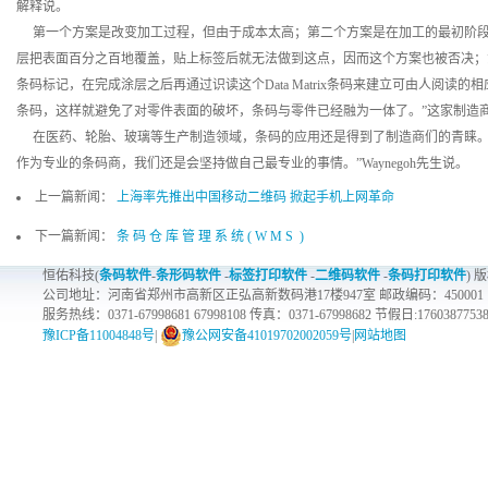
解释说。
第一个方案是改变加工过程，但由于成本太高；第二个方案是在加工的最初阶段
层把表面百分之百地覆盖，贴上标签后就无法做到这点，因而这个方案也被否决；第三种
条码标记，在完成涂层之后再通过识读这个Data Matrix条码来建立可由人阅读
条码，这样就避免了对零件表面的破坏，条码与零件已经融为一体了。”这家制造商最终
在医药、轮胎、玻璃等生产制造领域，条码的应用还是得到了制造商们的青睐。“
作为专业的条码商，我们还是会坚持做自己最专业的事情。”Waynegoh先生说。
上一篇新闻：
上海率先推出中国移动二维码 掀起手机上网革命
下一篇新闻：
条 码 仓 库 管 理 系 统 ( W M S )
恒佑科技(
条码软件
-
条形码软件
-
标签打印软件
-
二维码软件
-
条码打印软件
) 
公司地址：河南省郑州市高新区正弘高新数码港17楼947室 邮政编码：450001
服务热线：0371-67998681 67998108 传真：0371-67998682 节假日:1760387753
豫ICP备11004848号
|
豫公网安备41019702002059号
|
网站地图