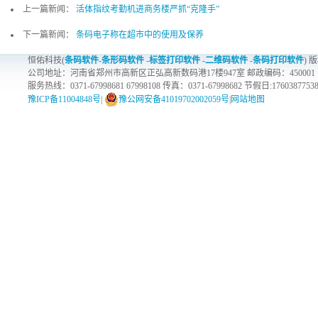
上一篇新闻：
活体指纹考勤机进商务楼严抓“克隆手”
下一篇新闻：
条码电子称在超市中的使用及保养
恒佑科技(
条码软件
-
条形码软件
-
标签打印软件
-
二维码软件
-
条码打印软件
) 
公司地址：河南省郑州市高新区正弘高新数码港17楼947室 邮政编码：450001
服务热线：0371-67998681 67998108 传真：0371-67998682 节假日:1760387753
豫ICP备11004848号
|
豫公网安备41019702002059号
|
网站地图