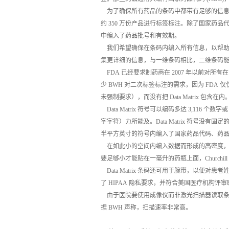
为了确保所有药品的条码中都带有足够的信息，
约 350 万份产品进行标签标注。除了国家药品代码 (
中编入了药品批号和有效期。
我们希望确保在条码内编入所有信息，以帮助我们
集更详细的信息，与一维条码相比，二维条码
FDA 已经要求制药商在 2007 年以前对
少 BWH 对二次标签标注的需求，因为 FDA
未强制要求），而没有把 Data Matrix 包含在内
Data Matrix 符号可以编码多达 3,116 
字字符）力所能及。Data Matrix 符号
半平方英寸的符号内编入了国家药品代码、药
在如此小的空间内编入数据而形成的高密度，
要足够小才能贴在一毫升的药瓶上面，Churchil
Data Matrix 条码还可用于腕带，以便
了 HIPAA 隐私要求，并符合美国医疗机构评审联
由于医院要使用成像仪而非激光扫描器读取条
据 BWH 声称，扫描速率非常高。