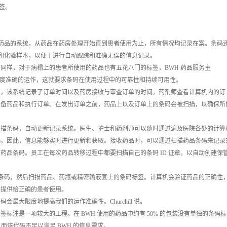
标签。
药品的系统，从药品在药房处理开始直到患者使用为止，所有情况均记录在案。条码
单和化验样本，以便于进行自动跟踪和准确无误的信息记录。
样，对于病榻上的患者所使用的药品也有五花八门的标签，BWH 药品服务主
条码来实现高度准确的运作，这就要求条码在使用过程中的可靠性和持续可用性。
，该系统记录了订单时间以及药房接收与审查订单的时间。药剂师查看计算机内的订
准备药品和执行订单。在发出订单之前，药品上以及订单上的条码会被扫描，以确保所
描条码，自动更新记录系统。医生、护士和药剂师可以随时通过遍及医院各处的计算
AN)，因此，信息能够实时进行更新和获取。接收药品时，可以通过扫描药品条码来记录
药品条码。员工在每次药品转移过程中都要扫描自己的条码 ID 证章，以自动创建保
的条码，然后扫描药品、药瓶或精密输液套上的条码标签。计算机会验证药品的正确性
品提供给正确的患者使用。
大限度地提高我们的运作准确性。Churchill 说。
注是一项较大的工程。在 BWH 使用的药品中约有 50% 的包装没有单独的条码标
，而该代码不足以满足 BWH 的信息需求。