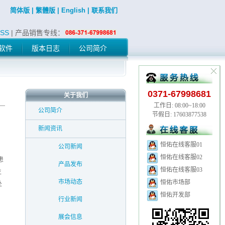
简体版
|
繁體版
|
English
|
联系我们
SS
| 产品销售专线：
软件
版本日志
公司简介
0371-67998681
关于我们
工作日: 08:00~18:00
公司简介
节假日: 17603877538
新闻资讯
恒佑在线客服01
公司新闻
恒佑在线客服02
患
产品发布
恒佑在线客服03
生
市场动态
恒佑市场部
处
恒佑开发部
行业新闻
展会信息