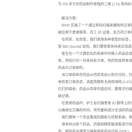
为 350 多万份药品制作单独的二维 (2-D) 条码
解决方案：
BWH 实施了一个通过条码扫描来跟踪和记录
被应用于患者腕带、员工 ID 证章、处方药订
在药房、化验室，我们使用各种类型的标签，同
管 Bill Churchill 说到。我们要依靠
医生在一个计算机化的系统中内输入药品信息
单，然后打印一份条码处方单，供药房技师来
药品与订单相符。
当订单和库存药品从药房发出以供交付时，扫
来检查订单状态，该医院拥有无线局域网 (L
它们的接收，药品从药库中提走时，要再次扫描
链记录。
在使用药品时，护士会扫描患者 ID 腕带上
以确保在正确的时间，将剂量和成分无误的药
我们拥有一个完全集成的跟踪与控制系统。条码会最
用条码对各个药品、药瓶和精密输液套进行标签标
签。那些药品通常只编有国家药品代码 (NDC)