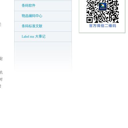
条码软件
物品编码中心
还
条码标准文献
Label mx 大事记
配
机
对
管
，