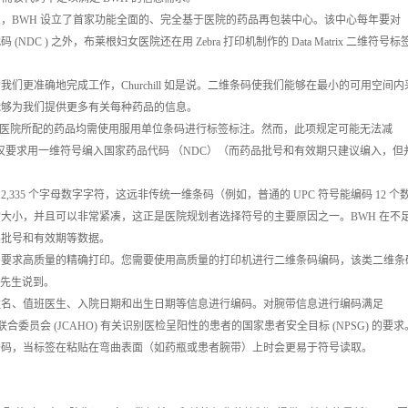
BWH 设立了首家功能全面的、完全基于医院的药品再包装中心。该中心每年要对
NDC ) 之外，布莱根妇女医院还在用 Zebra 打印机制作的 Data Matrix 二维符号标
更准确地完成工作，Churchill 如是说。二维条码使我们能够在最小的可用空间内
能够为我们提供更多有关每种药品的信息。
所有在医院所配的药品均需使用服用单位条码进行标签标注。然而，此项规定可能无法减
 仅仅要求用一维符号编入国家药品代码 （NDC）（而药品批号和有效期只建议编入，但
。
个数字或 2,335 个字母数字字符，这远非传统一维条码（例如，普通的 UPC 符号能编码 12 个
没有固定的大小，并且可以非常紧凑，这正是医院规划者选择符号的主要原因之一。BWH 在不
品批号和有效期等数据。
要求高质量的精确打印。您需要使用高质量的打印机进行二维条码编码，该类二维条
l 先生说到。
对患者姓名、值班医生、入院日期和出生日期等信息进行编码。对腕带信息进行编码满足
合委员会 (JCAHO) 有关识别医检呈阳性的患者的国家患者安全目标 (NPSG) 的要求
码，当标签在粘贴在弯曲表面（如药瓶或患者腕带）上时会更易于符号读取。