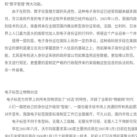
和“数字管理”两大功能。
由于在防伪、数字化管理方面的先进性，这种电子身份证已经受到越来越多国家的
月，芬兰政府开发的电子身份证软件系统就已经开始运行。2003年11月，英国内
别技术的试点，准备将来在全国范围内推出新型身份证系统。法国、比利时、日本
界上人口最为庞大的国家也加入到电子身份证的行列中，将使这个产业迎来一个
值得一提的是，电子身份证在国际上尚存一定的争议，这种高科技手段在美国
份证的便利是建立在充分掌握居民个人信息的基础之上，而如果电子身份证成为个
能，尤其是有权进入身份证系统的政府或公司如果滥用这些数据，更加难以防范。
条文进行规定，更重要的是制定严格的行政程序来约束接触这些信息的执法机构，
非一件易事。
电子标签让物物对话
电子标签为世界上的所有货物添加了“对话”的特性，开辟了全新的“物联网”时代
人们一面把自己的身份证升级到“智能”，一面也着手给市场上流通的所有商品颁发“
对外宣布，我国电子标签国家标准制定工作已全面展开，不久以后，国内市场上流
电子标签不同于条型码，无需人工接触、无需光学可视、无需人工干预即可完
早在2003年六月，沃尔玛就要求其100家主要供应商在2005年1月1日前在包
余8万余家供应商在2006年1月1日之前使用这一技术。起初人们只在感叹零售业