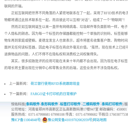
联网的开端。
正如互联网把世界不同角落的人紧密地联系在了一起，采用了RFID技术的电
物都将通过此技术联系在一起，而且彼此可以互相“对话”，组成了一个“物联网”！
然而正如互联网诞生以来一直伴有网络病毒、垃圾邮件等负面影响一样，电子标
个人隐私的顾虑。因为每一个标签的存储器都能控制一个单独的识别码，标签能够
物车再到家庭或壁橱。麦德龙发言人也曾表示，超市将匿名收集客户数、购物时间
面并无任何读标签器，因此电子标签在商店外毫无价值。”虽然，现在技术上已经可
退换物品的问题，人们不得不在隐私权和消费权之间权衡得失。
其实，很多招致批评的应用可能在未来十年内都不会出现。因为现在电子标签
的增长将主要出现在分销中心和零售业务的后端，这些业务并不涉及隐私权。
上一篇新闻：
荷兰银行使用RFID系统跟踪现金
下一篇新闻：
FARGO证卡打印机的日常维护
恒佑科技(
条码软件
-
条形码软件
-
标签打印软件
-
二维码软件
-
条码打印软件
) 
公司地址：河南省郑州市高新区正弘高新数码港17楼947室 邮政编码：450001
服务热线：0371-67998681 67998108 传真：0371-67998682 节假日:1760387753
豫ICP备11004848号
|
豫公网安备41019702002059号
|
网站地图