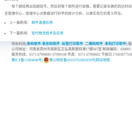
每个趟班再出班趟班号，然后到每个邮所进行收箱，需要记录车辆的到达时间
至管理中心，管理中心对数据进行科学的统计分析，以便实现它的意义所在。
上一篇新闻：
邮件速递应用
下一篇新闻：
现代物流技术及应用
恒佑科技(
条码软件
-
条形码软件
-
标签打印软件
-
二维码软件
-
条码打印软件
) 
公司地址：河南省郑州市高新区正弘高新数码港17楼947室 邮政编码：450001
服务热线：0371-67998681 67998108 传真：0371-67998682 节假日:1760387753
豫ICP备11004848号
|
豫公网安备41019702002059号
|
网站地图