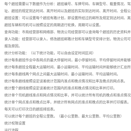
每个趟班需要以下数据作为分析：趟班编号、车牌号码、车辆型号、载重情况、驾
址、趟班的规定到达时间、离开时间以及趟班的实际到达时间、离开时间、全程
趟班设置：可以设置每个趟班有路计划，即设置所经过的邮所及规定到达时间、
趟班车辆和司机可以按照设定的周期进行轮换，周期可以设置。
查询功能：市局经营部和网络部、物流公司经营部可以查询每个趟班的历史资料
录入功能：经营部可以录入、修改趟班邮路计划和车辆型号安排计划，物流公司可
报及原因。
统计分析功能：（以下统计功能，可以自由设定时间区间）
统计每条趟班作业中各网点的最大停留时间，最小停留时间、平均停留时间并能
统计每条趟班全程最大运输时间、最小运输时间、平均运输时间并能够统计汇总
统计每条趟线两个网点之间最大运输时间、最小运输时间、平均运输时间。
统计每条趟线按照设定误差统计范围内准点和晚点情况和比率及晚点的网点表。
统计整个趟线按照设定误差统计范围内的准点和晚点情况和比率并打印。
统计单个司机趟线准点和网点情况和比率，并可以统计所有司机的晚点和准点情
统计单个网点准点和晚点比率，并统计所有网点的准点和晚点的比率并打印报表
每天可以打印次日的趟班排班表。
可以统计每个趟班的全程公里数。（最小公里数、最大公里数、平均公里数）
统计权限设置
运行流程