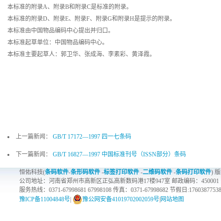
本标准的附录A、附录B和附录C是标准的附录。
本标准的附录D、附录E、附录F、附录G和附录H是提示的附录。
本标准由中国物品编码中心提出并归口。
本标准起草单位：中国物品编码中心。
本标准主要起草人：郭卫华、张成海、李素彩、黄泽霞。
上一篇新闻：
GB/T 17172—1997 四一七条码
下一篇新闻：
GB/T 16827—1997 中国标准刊号（ISSN部分）条码
恒佑科技(
条码软件
-
条形码软件
-
标签打印软件
-
二维码软件
-
条码打印软件
) 
公司地址：河南省郑州市高新区正弘高新数码港17楼947室 邮政编码：450001
服务热线：0371-67998681 67998108 传真：0371-67998682 节假日:1760387753
豫ICP备11004848号
|
豫公网安备41019702002059号
|
网站地图